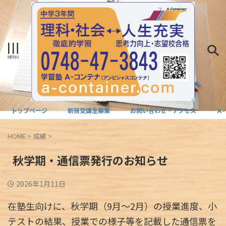
トップページ
新規受講生募集
お問い合わせ・アクセス
Ａ
HOME
>
成績
>
秋学期・通信票発行のお知らせ
2026年1月11日
在塾生向けに、秋学期（9月～2月）の授業進度、小
テストの結果、授業での様子等を記載した通信票を